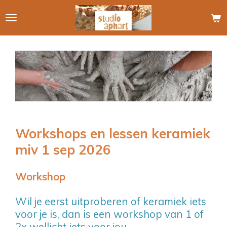
Ga
direct
naar
de
hoofdinhoud
Workshops en lessen keramiek
miv 1 sep 2026
Workshop
Wil je eerst uitproberen of keramiek iets
voor je is, dan is een workshop van 1 of
2x wellicht iets voor jou.